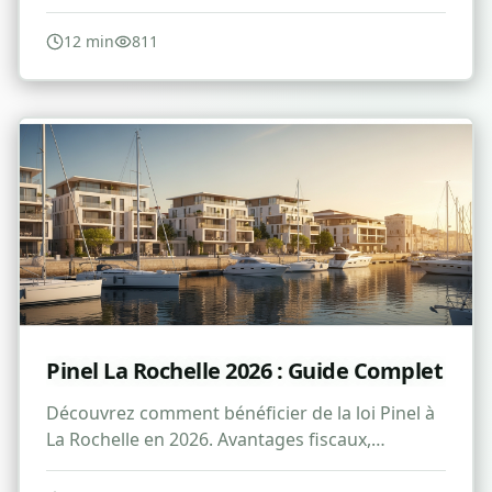
réductions et conseils pour optimiser vos
droits.
12
min
811
Pinel La Rochelle 2026 : Guide Complet
Découvrez comment bénéficier de la loi Pinel à
La Rochelle en 2026. Avantages fiscaux,
conditions et stratégies d'investissement