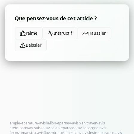
Que pensez-vous de cet article ?
J'aime
Instructif
Haussier
Baissier
ample-eparature-avis
bellon-eparnev-avis
biznitrayen-avis
crete-portway-suisse-avis
elan-eparonce-avis
epargne-avis
finanzamaestra-avis
floventra-avis
foizelanv-avis
leste-eparance-avis