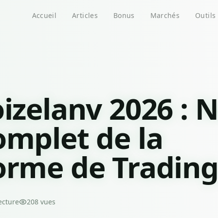
Accueil
Articles
Bonus
Marchés
Outils
oizelanv 2026 : 
omplet de la
orme de Tradin
ecture
208
vues