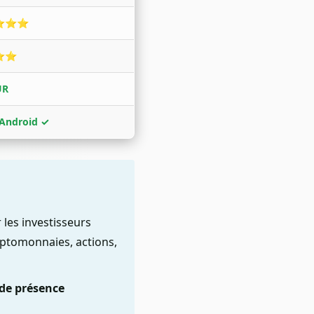
⭐⭐⭐
⭐⭐
UR
 Android ✓
les investisseurs
yptomonnaies, actions,
de présence