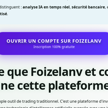
 distinguent :
analyse IA en temps réel
,
sécurité bancaire
,
tisé
.
OUVRIR UN COMPTE SUR FOIZELANV
Inscription 100% gratuite
ce que Foizelanv et
ne cette plateforme
mple outil de trading traditionnel. C'est une plateforme d'i
e technologie d'intelligence artificielle avancée avec une