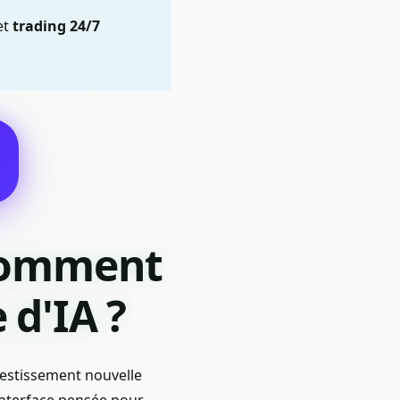
 et
trading 24/7
 comment
 d'IA ?
nvestissement nouvelle
 interface pensée pour