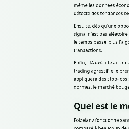
même les données économi
détecte des tendances bie
Ensuite, dès qu'une oppor
signal n'est pas aléatoir
le temps passe, plus l'al
transactions.
Enfin, l'IA exécute autom
trading agressif, elle pre
appliquera des stop-loss 
dormez, le marché bouge, 
Quel est le m
Foizelanv fonctionne sans
comparé à beaucoup de co