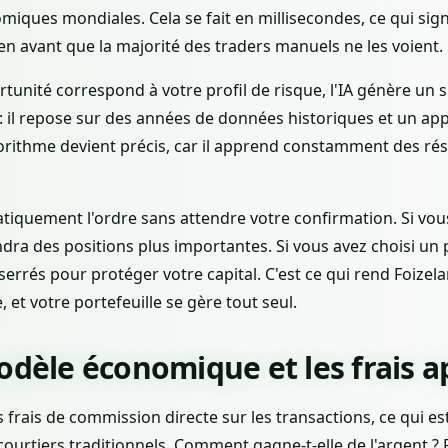
ques mondiales. Cela se fait en millisecondes, ce qui sign
n avant que la majorité des traders manuels ne les voient.
tunité correspond à votre profil de risque, l'IA génère un s
e : il repose sur des années de données historiques et un ap
gorithme devient précis, car il apprend constamment des rés
atiquement l'ordre sans attendre votre confirmation. Si vo
ndra des positions plus importantes. Si vous avez choisi un p
serrés pour protéger votre capital. C'est ce qui rend Foizel
et votre portefeuille se gère tout seul.
odèle économique et les frais a
 frais de commission directe sur les transactions, ce qui e
urtiers traditionnels. Comment gagne-t-elle de l'argent ?