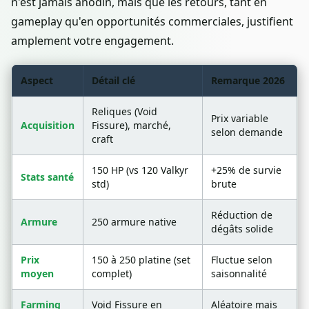
n'est jamais anodin, mais que les retours, tant en
gameplay qu'en opportunités commerciales, justifient
amplement votre engagement.
Aspect
Détail clé
Remarque 2026
Reliques (Void
Prix variable
Acquisition
Fissure), marché,
selon demande
craft
150 HP (vs 120 Valkyr
+25% de survie
Stats santé
std)
brute
Réduction de
Armure
250 armure native
dégâts solide
Prix
150 à 250 platine (set
Fluctue selon
moyen
complet)
saisonnalité
Farming
Void Fissure en
Aléatoire mais