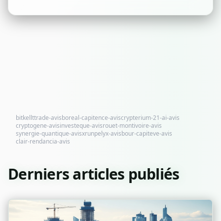
bitkellttrade-avis
boreal-capitence-avis
crypterium-21-ai-avis
cryptogene-avis
investeque-avis
rouet-montivoire-avis
synergie-quantique-avis
xrunpelyx-avis
bour-capiteve-avis
clair-rendancia-avis
Derniers articles publiés