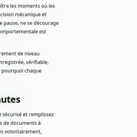
aître les moments où les
écision mécanique et
 de pause, ne se décourage
 comportementale est
ffrement de niveau
registrée, vérifiable,
t pourquoi chaque
nutes
 sécurisé et remplissez
pas de documents à
cès volontairement,