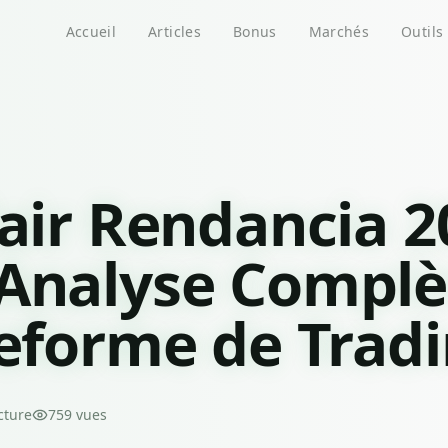
Accueil
Articles
Bonus
Marchés
Outils
lair Rendancia 2
Analyse Complè
teforme de Trad
cture
759
vues