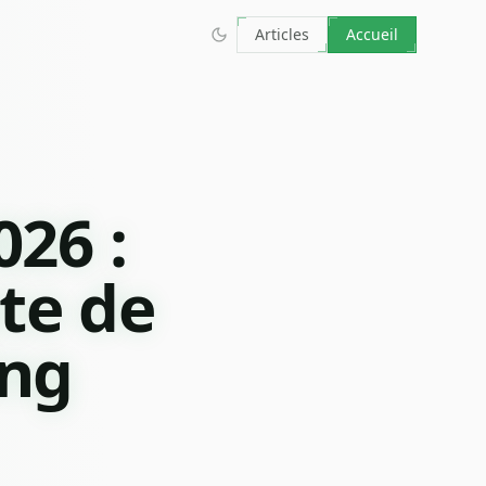
Articles
Accueil
026 :
te de
ing