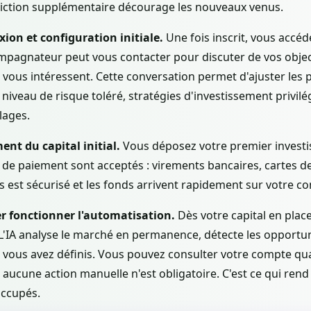
iction supplémentaire décourage les nouveaux venus.
ion et configuration initiale.
Une fois inscrit, vous accéd
pagnateur peut vous contacter pour discuter de vos objecti
ui vous intéressent. Cette conversation permet d'ajuster les
niveau de risque toléré, stratégies d'investissement privilé
lages.
ent du capital initial.
Vous déposez votre premier invest
de paiement sont acceptés : virements bancaires, cartes de 
 est sécurisé et les fonds arrivent rapidement sur votre c
er fonctionner l'automatisation.
Dès votre capital en place
L'IA analyse le marché en permanence, détecte les opportun
 vous avez définis. Vous pouvez consulter votre compte qu
 aucune action manuelle n'est obligatoire. C'est ce qui rend
occupés.