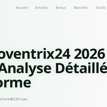
Accueil
Articles
Bonus
Marchés
Outils
oventrix24 2026 
Analyse Détaillé
forme
ecture
233
vues