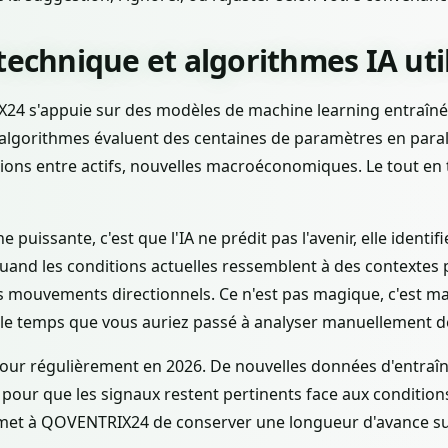
technique et algorithmes IA uti
24 s'appuie sur des modèles de machine learning entraînés
lgorithmes évaluent des centaines de paramètres en parallèl
tions entre actifs, nouvelles macroéconomiques. Le tout en 
 puissante, c'est que l'IA ne prédit pas l'avenir, elle identif
 quand les conditions actuelles ressemblent à des contextes 
mouvements directionnels. Ce n'est pas magique, c'est ma
le temps que vous auriez passé à analyser manuellement d
à jour régulièrement en 2026. De nouvelles données d'entra
 pour que les signaux restent pertinents face aux conditio
permet à QOVENTRIX24 de conserver une longueur d'avance s