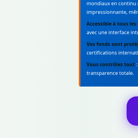
mondiaux en continu e
impressionnante, mê
Accessible à tous les
avec une interface in
Vos fonds sont proté
certifications internat
Vous contrôlez tout
:
transparence totale.