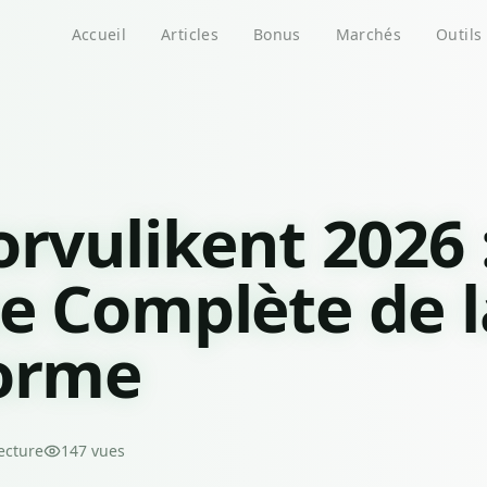
Accueil
Articles
Bonus
Marchés
Outils
orvulikent 2026 
e Complète de l
forme
ecture
147
vues