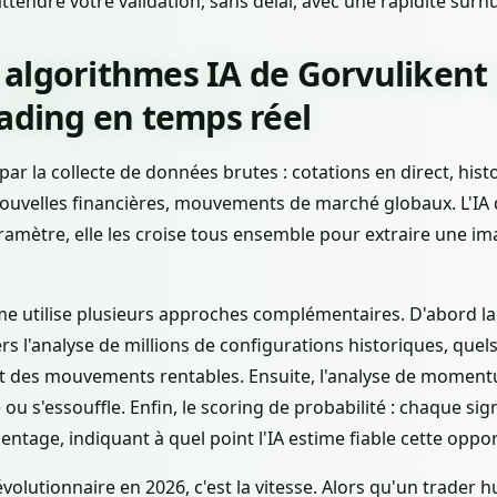
tendre votre validation, sans délai, avec une rapidité sur
algorithmes IA de Gorvulikent
ading en temps réel
 la collecte de données brutes : cotations en direct, histo
nouvelles financières, mouvements de marché globaux. L'IA 
amètre, elle les croise tous ensemble pour extraire une im
me utilise plusieurs approches complémentaires. D'abord l
avers l'analyse de millions de configurations historiques, quel
 des mouvements rentables. Ensuite, l'analyse de momentu
e ou s'essouffle. Enfin, le scoring de probabilité : chaque 
ntage, indiquant à quel point l'IA estime fiable cette oppor
volutionnaire en 2026, c'est la vitesse. Alors qu'un trader 