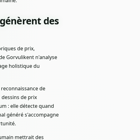
humaine.
 génèrent des
riques de prix,
de Gorvulikent n'analyse
age holistique du
a reconnaissance de
s dessins de prix
m : elle détecte quand
signal généré s'accompagne
tunité.
humain mettrait des