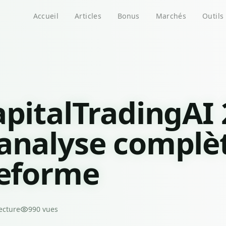
Accueil
Articles
Bonus
Marchés
Outils
apitalTradingAI 
analyse complè
teforme
ecture
990
vues