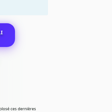
I
plosé ces dernières