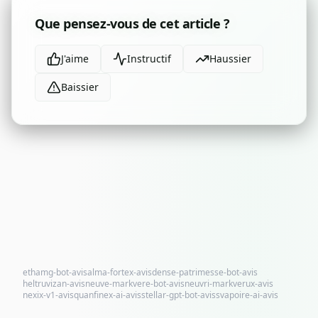
Que pensez-vous de cet article ?
J'aime
Instructif
Haussier
Baissier
ethamg-bot-avis
alma-fortex-avis
dense-patrimesse-bot-avis
heltruvizan-avis
neuve-markvere-bot-avis
neuvri-markverux-avis
nexix-v1-avis
quanfinex-ai-avis
stellar-gpt-bot-avis
svapoire-ai-avis