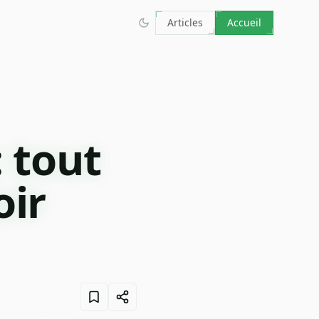
Articles
Accueil
: tout
oir