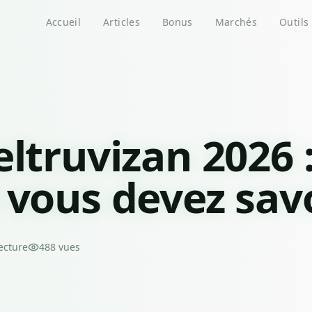
Accueil
Articles
Bonus
Marchés
Outils
eltruvizan 2026 
 vous devez sav
ecture
488
vues