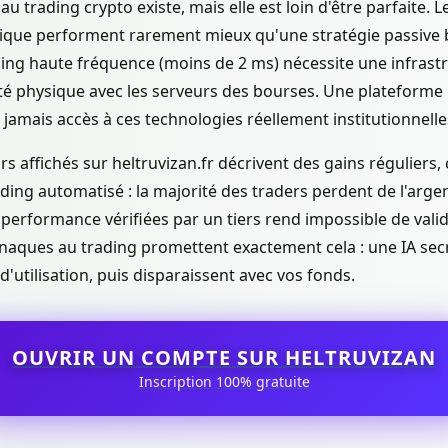
e au trading crypto existe, mais elle est loin d'être parfaite.
que performent rarement mieux qu'une stratégie passive b
ding haute fréquence (moins de 2 ms) nécessite une infrast
té physique avec les serveurs des bourses. Une plateform
 jamais accès à ces technologies réellement institutionnelle
urs affichés sur heltruvizan.fr décrivent des gains réguliers, 
ading automatisé : la majorité des traders perdent de l'arge
performance vérifiées par un tiers rend impossible de vali
aques au trading promettent exactement cela : une IA secr
d'utilisation, puis disparaissent avec vos fonds.
OUVRIR UN COMPTE SUR HELTRUVIZAN
Inscription 100% gratuite