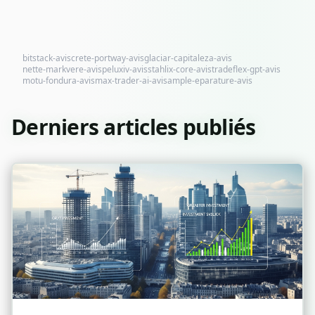
bitstack-avis
crete-portway-avis
glaciar-capitaleza-avis
nette-markvere-avis
peluxiv-avis
stahlix-core-avis
tradeflex-gpt-avis
motu-fondura-avis
max-trader-ai-avis
ample-eparature-avis
Derniers articles publiés