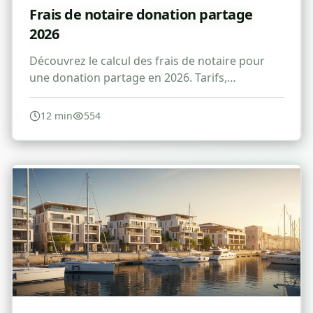
Frais de notaire donation partage
2026
Découvrez le calcul des frais de notaire pour
une donation partage en 2026. Tarifs,
réductions et conseils pour optimiser vos
droits.
12
min
554