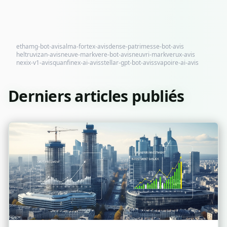
ethamg-bot-avis
alma-fortex-avis
dense-patrimesse-bot-avis
heltruvizan-avis
neuve-markvere-bot-avis
neuvri-markverux-avis
nexix-v1-avis
quanfinex-ai-avis
stellar-gpt-bot-avis
svapoire-ai-avis
Derniers articles publiés