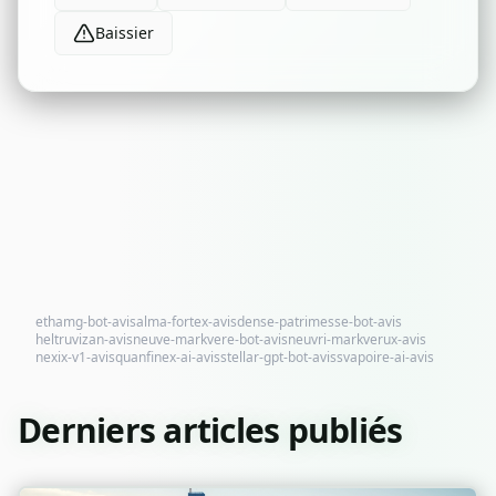
Baissier
ethamg-bot-avis
alma-fortex-avis
dense-patrimesse-bot-avis
heltruvizan-avis
neuve-markvere-bot-avis
neuvri-markverux-avis
nexix-v1-avis
quanfinex-ai-avis
stellar-gpt-bot-avis
svapoire-ai-avis
Derniers articles publiés