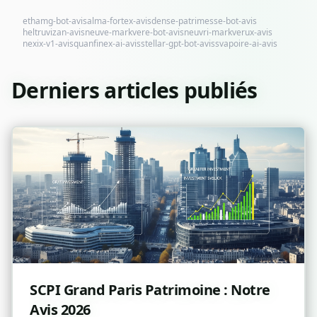
ethamg-bot-avis
alma-fortex-avis
dense-patrimesse-bot-avis
heltruvizan-avis
neuve-markvere-bot-avis
neuvri-markverux-avis
nexix-v1-avis
quanfinex-ai-avis
stellar-gpt-bot-avis
svapoire-ai-avis
Derniers articles publiés
SCPI Grand Paris Patrimoine : Notre
Avis 2026