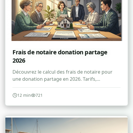
Frais de notaire donation partage
2026
Découvrez le calcul des frais de notaire pour
une donation partage en 2026. Tarifs,
réductions et conseils pour optimiser vos
droits.
12
min
721