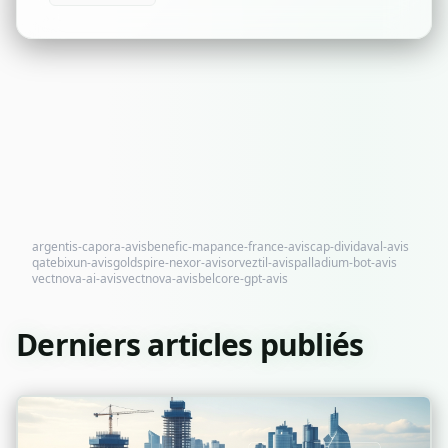
argentis-capora-avis
benefic-mapance-france-avis
cap-dividaval-avis
qatebixun-avis
goldspire-nexor-avis
orveztil-avis
palladium-bot-avis
vectnova-ai-avis
vectnova-avis
belcore-gpt-avis
Derniers articles publiés