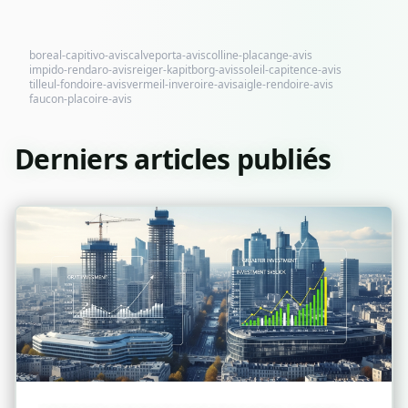
boreal-capitivo-avis
calveporta-avis
colline-placange-avis
impido-rendaro-avis
reiger-kapitborg-avis
soleil-capitence-avis
tilleul-fondoire-avis
vermeil-inveroire-avis
aigle-rendoire-avis
faucon-placoire-avis
Derniers articles publiés