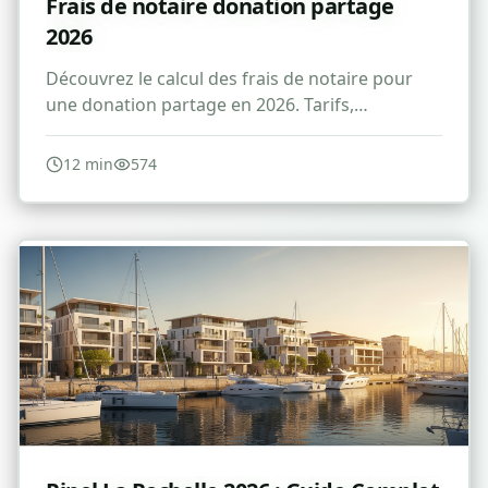
Frais de notaire donation partage
2026
Découvrez le calcul des frais de notaire pour
une donation partage en 2026. Tarifs,
réductions et conseils pour optimiser vos
droits.
12
min
574